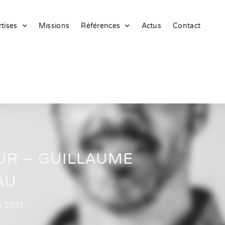
tises
Missions
Références
Actus
Contact
UR – GUILLAUME
AU
e 2021