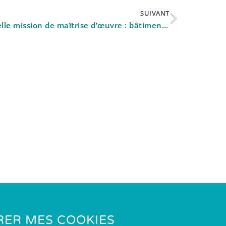
SUIVANT
Nouvelle mission de maîtrise d’œuvre : bâtiment port de pêche de chef de Baie à La Rochelle.
RER MES COOKIES