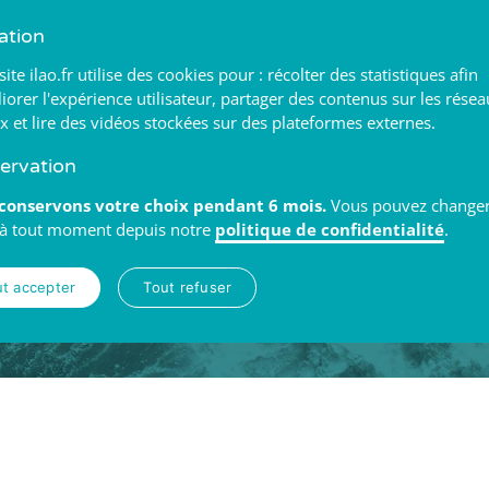
sation
LIENS UTILES
C
site ilao.fr utilise des cookies pour : récolter des statistiques afin
iorer l'expérience utilisateur, partager des contenus sur les rése
x et lire des vidéos stockées sur des plateformes externes.
ie d’éco-
Recrutement
8b r
ervation
 innovantes
171
Serveur FTP
conservons votre choix pendant 6 mois.
Vous pouvez change
est engagé
Tél.
Mentions légales
 à tout moment depuis notre
politique de confidentialité
.
ociétales,
Politique de confidentialité
t accepter
Tout refuser