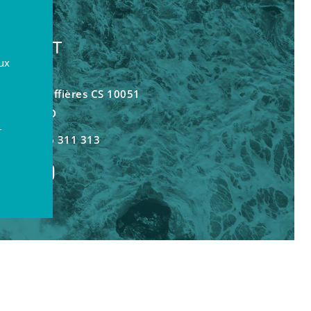
ONTACT
aux
ue des Greffières CS 10051
40 LAGORD
r
 +33(0)5 46 311 313
Une réalisation
www.vox.fr