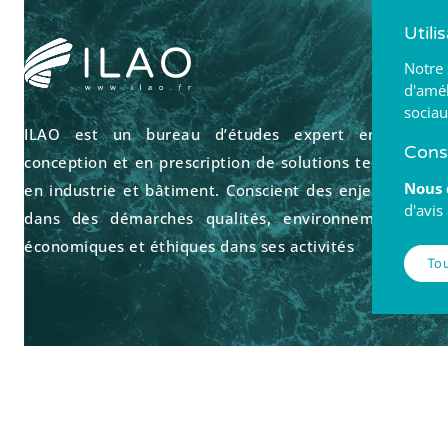
Utili
Notre 
d'amél
sociau
ILAO est un bureau d’études expert en ingénier
Cons
conception et en prescription de solutions techniques
Nous 
en industrie et bâtiment. Conscient des enjeux, ILAO 
d'avis
dans des démarches qualités, environnementales, s
économiques et éthiques dans ses activités
Tou
© 2026 – Tous droits réservés
ILAO