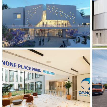
CONSTRUCTION DU CENTRE SOCIAL
ET CULTUREL CHRISTIANE FAURE
C
AVEC AMÉNAGEMENT DU COEUR
D’ILOT NOTRE DAME
Tertiaire
AMÉNAGEMENT DU SIÈGE MONDE
DANONE
Tertiaire