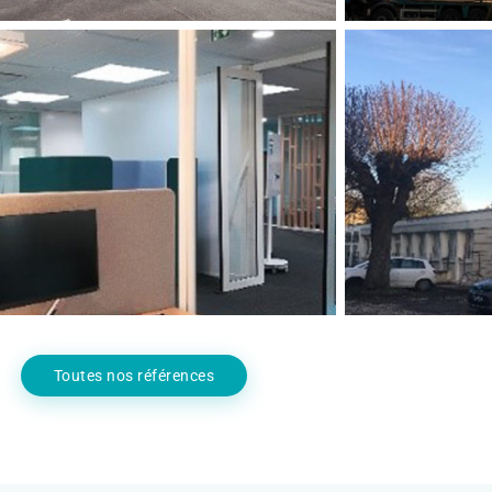
TRAVAUX D’AMÉNAGEMENTS
AUDIT
TERTIAIRES
BÂTIME
Tertiaire
Toutes nos références