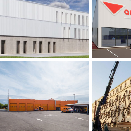
ONSTRUCTION D’UN BÂTIMENT
CONSTRUC
INDUSTRIEL ET TERTIAIRE
Industrie
,
Tertiaire
CONSTRUCTION D’UN CENTRE
RESTR
D’EXPLOITATION MUNICIPAL
ENSE
Tertiaire