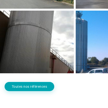
CONSTRUC
AUDITS ÉNERGÉTIQUES DE
SILO, D
TIMENTS INDUSTRIELS 6 SITES
BÂTIM
Agro Alimentaire
,
Industrie
Agro A
Toutes nos références