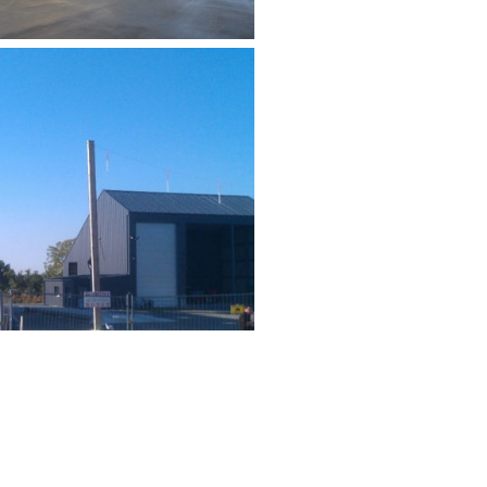
TION D’UNE TÊTE DE
’UN BUREAU ET D’UN
ENT DE STOCKAGE
limentaire
,
Industrie