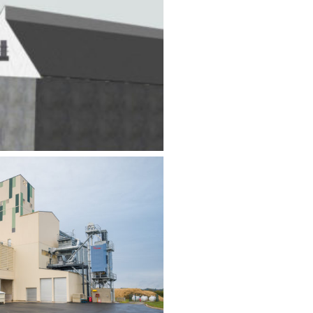
ACE D’UN ÉLÉVATEUR DE
 DE DÉCHARGEMENT ET
CTION D’UN SILO DE
STOCKAGE
limentaire
,
Industrie
TION D’UN CENTRE DE
ION DE CÉRÉALES BIO
limentaire
,
Industrie