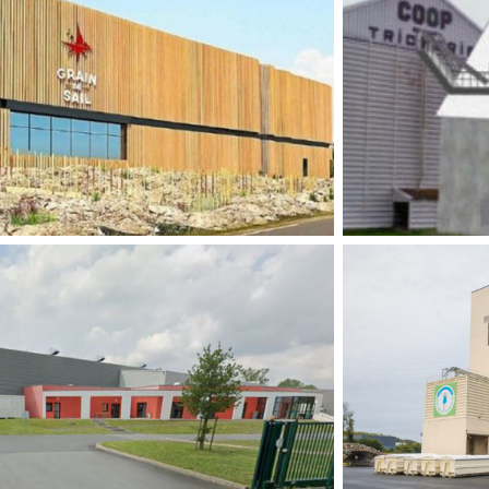
MISE EN PL
NSTRUCTION D’UN ATELIER DE
LA FOSSE
PRODUCTION
CONSTRU
Agro Alimentaire
,
Industrie
Agro A
DE FAISABILITÉ RÉCUPÉRATION
CONSTRUC
ENERGIE FATALE
VALORISAT
Agro Alimentaire
,
Industrie
Agro A