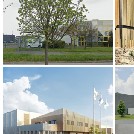
RESTRUCTURATION BÂTIMENT LEA
CO
NATURE 1 BIS
Industrie
CONSTRUCTION D’UN BÂTIMENT
ETU
INDUSTRIEL
Industrie