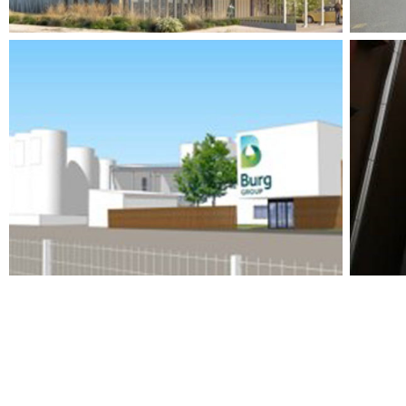
PROJET D’EXTENSION BÂTIMENTS
ET CUVERIES
BÂ
Agro Alimentaire
,
Industrie