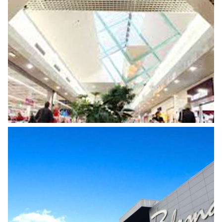
REMPLACEMENT DU SYSTÈME DE
VIDEOPROTECTION – CENTRE
COMMERCIAL PONTAULT COMBAULT
Centre Commercial
TRAVAUX DE REMPLACEMENT DU SSS
DANS LE CENTRE COMMERCIAL DE
BLAGNAC
Centre Commercial