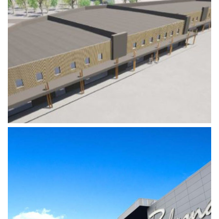
CONSTRUCTION DE COQUES
COMMERCIALES EN LIEU ET PLACE DE
L’ANCIENNE COURS DES MATÉRIAUX EX
CASTORAMA – CENTRE COMMERCIAL
ART DE VIVRE
Centre Commercial
FAISABILITÉ PHOTOVOLTAÏQUE EN
AUTOCONSOMMATION CENTRE
COMMERCIAL BLAGNAC
Centre Commercial