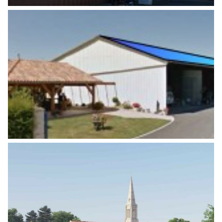
INSTALLATION DE CENTRALES
PHOTOVOLTAÏQUES SUR BÂTIMENTS
EXISTANTS
Energies
RESTRUCTURATION, RÉNOVATION CHAIS
CHÂTEAU SANCTUS
Energies
,
Monuments historiques & patrimoine