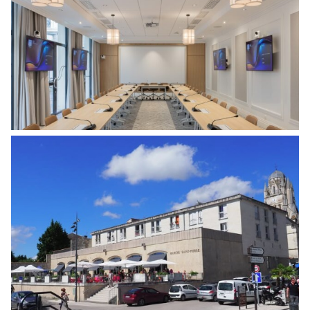
TRANSFORMATION D’ESPACES DE
BUREAUX
Energies
,
Tertiaire
RESTRUCTURATION ET RÉNOVATION
ÉNERGÉTIQUE – MARCHÉ CENTRAL
COUVERT ET 20 LOGEMENTS
Energies
,
Logement