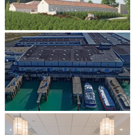
remarquable
RÉHABILITATION BÂTIMENT HALLE À
MARÉE (CRIÉE) – PORT DE PÊCHE CHEF
DE BAIE
Agro Alimentaire
,
Energies