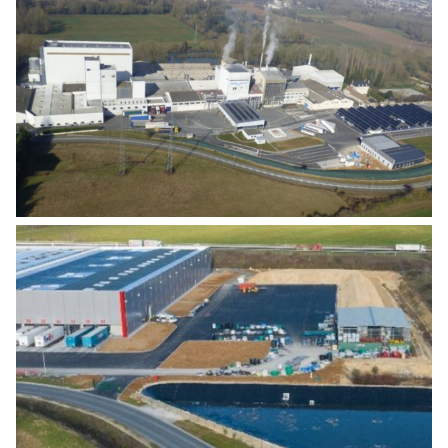
ETUDE FAISABILITÉ RÉCUPÉRATION
ENERGIE FATALE
Agro Alimentaire
,
Industrie
EXTENSION D’UN HANGAR DE STOCKAGE
LOGISTIQUE
Industrie