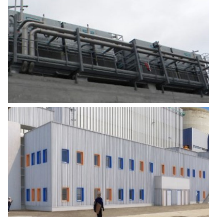
ETUDE FAISABILITÉ RÉCUPÉRATION
ENERGIE FATALE
Agro Alimentaire
,
Industrie
CONSTRUCTION DE BUREAUX,
VESTIAIRES ET LABORATOIRES
EFFLUENTS ET INTER-TRANCHES – CNPE
PENLY
Industrie
,
Tertiaire