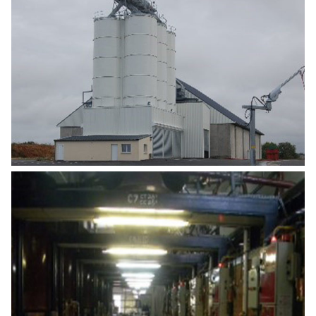
CONSTRUCTION D’UNE TÊTE DE SILO ET
BUREAU (TRANCHE 1) ET CONSTRUCTION
D’UN SILO À PLAT (TRANCHE 2)
Agro Alimentaire
,
Industrie
AUDIT COGNAC CAMUS 02 ILAO –
DISTILLERIE
Agro Alimentaire
,
Industrie