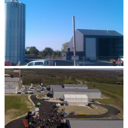
CONSTRUCTION D’UNE TÊTE DE SILO,
D’UN BUREAU ET D’UN BÂTIMENT DE
STOCKAGE
Agro Alimentaire
,
Industrie
CONSTRUCTION D’UN CENTRE
D’ALLOTEMENT BOVINS
Agro Alimentaire
,
Industrie