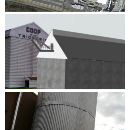
MISE EN PLACE D’UN ÉLÉVATEUR DE LA
FOSSE DE DÉCHARGEMENT ET
CONSTRUCTION D’UN SILO DE STOCKAGE
Agro Alimentaire
,
Industrie
AUDITS ÉNERGÉTIQUES DE BÂTIMENTS
INDUSTRIELS 6 SITES