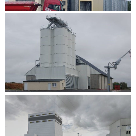
CONSTRUCTION D’UNE TÊTE DE SILO ET
BUREAU (TRANCHE 1) ET CONSTRUCTION
D’UN SILO À PLAT (TRANCHE 2)
Agro Alimentaire
,
Industrie
CONSTRUCTION D’UN ATELIER DE
MÉLANGE DE PRODUITS SECS