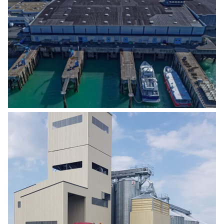
RÉHABILITATION BÂTIMENT HALLE À
MARÉE (CRIÉE) – PORT DE PÊCHE CHEF
DE BAIE
Agro Alimentaire
,
Energies
CONSTRUCTION D’UN SILO DE STOCKAGE
Agro Alimentaire
,
Industrie