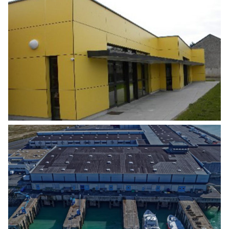
AUDIT ÉNERGÉTIQUES DE BÂTIMENTS
1ÈRE TRANCHE 1300 BÂTIMENTS
Tertiaire
RÉHABILITATION BÂTIMENT HALLE À
MARÉE (CRIÉE) – PORT DE PÊCHE CHEF
DE BAIE
Agro Alimentaire
,
Energies