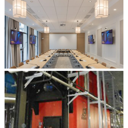
TRANSFORMATION D’ESPACES DE
BUREAUX
Energies
,
Tertiaire
CONSTRUCTION D’UNE CHAUFFERIE
BIOMASSE
Energies