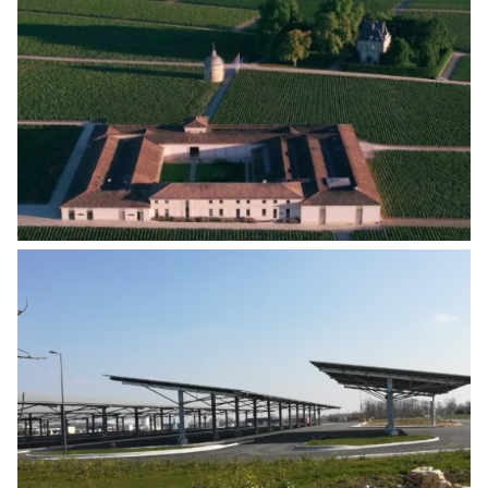
FAISABILITÉ GÉOTHERMIE – CHÂTEAU
LATOUR
Energies
,
Monuments historiques & patrimoine
remarquable
CONSTRUCTION D’UNE CENTRALE
PHOTOVOLTAÏQUE DE 2,4 MWC
Energies