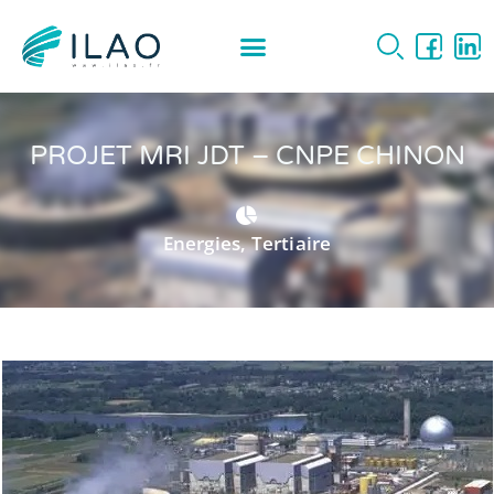
PROJET MRI JDT – CNPE CHINON
Energies
,
Tertiaire