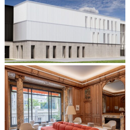
CONSTRUCTION D’UN BÂTIMENT
INDUSTRIEL ET TERTIAIRE
Industrie
,
Tertiaire
AMÉNAGEMENT D’UN ANCIEN HÔTEL
PARTICULIER
Energies
,
Monuments historiques & patrimoine
remarquable
,
Tertiaire