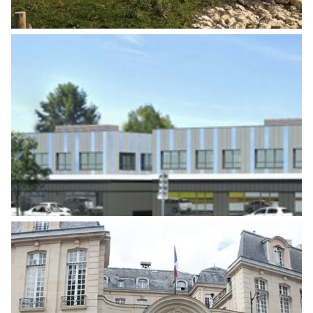
CONSTRUCTION DE 3 BÂTIMENTS
TERTIAIRES ET ACTIVITÉS
Tertiaire
RÉNOVATION DU SSI DU BÂTIMENT
“HÔTEL THOINARD” DU SIÈGE
HISTORIQUE CAISSE D’EPARGNE