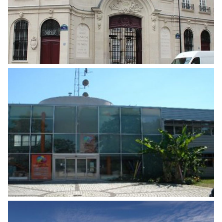
Energies
,
Monuments historiques & patrimoine
remarquable
AUDIT ÉNERGÉTIQUES DE BÂTIMENTS
2ÈME TRANCHE 53 BÂTIMENTS
Tertiaire